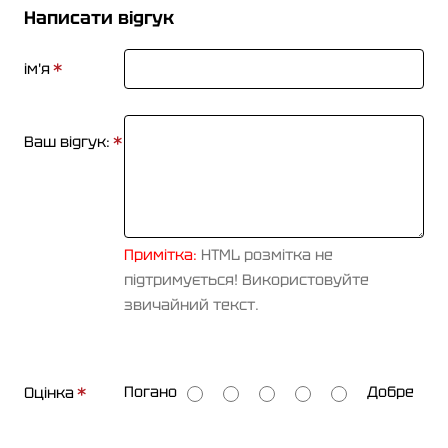
Написати відгук
ім'я
Ваш відгук:
Примітка:
HTML розмітка не
підтримується! Використовуйте
звичайний текст.
О
Погано
Добре
Оцінка
ц
і