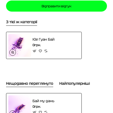
н
Відправити відгук
к
а
З тієї ж категорії
Юе Гуан Бай
0грн.
Нещодавно переглянуто
Найпопулярніші
Бай му дань
0грн.