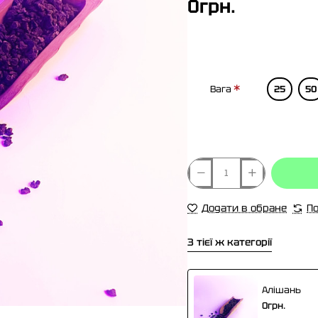
0грн.
Вага
25
50
Додати в обране
По
З тієї ж категорії
Алішань
0грн.